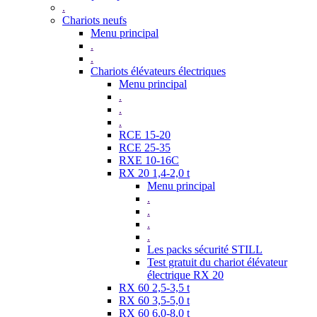
.
Chariots neufs
Menu principal
.
.
Chariots élévateurs électriques
Menu principal
.
.
.
RCE 15-20
RCE 25-35
RXE 10-16C
RX 20 1,4-2,0 t
Menu principal
.
.
.
.
Les packs sécurité STILL
Test gratuit du chariot élévateur
électrique RX 20
RX 60 2,5-3,5 t
RX 60 3,5-5,0 t
RX 60 6,0-8,0 t