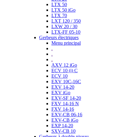
LTX 50
LTX 50 iGo
LTX 70
LXT 120 / 350
LXW 20 / 30
LTX-FF 05-10
Gerbeurs électriques
Menu principal
.
.
.
AXV 12 iGo
ECV 10 (i) C
ECV 10
EXV 10C-16C
EXV 14-20
EXV iGo
EXV-SF 14-20
FXV 14-16 N
FXV 14-16
EXV-CB 06-16
EXV-CB iGo
EXP 14-20
SXV-CB 10
Gerbeurs à double niveau