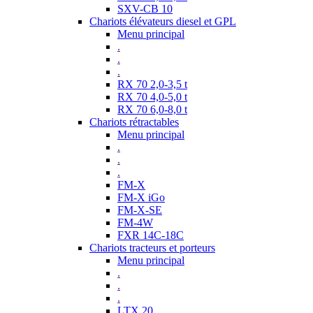
SXV-CB 10
Chariots élévateurs diesel et GPL
Menu principal
.
.
.
RX 70 2,0-3,5 t
RX 70 4,0-5,0 t
RX 70 6,0-8,0 t
Chariots rétractables
Menu principal
.
.
.
FM-X
FM-X iGo
FM-X-SE
FM-4W
FXR 14C-18C
Chariots tracteurs et porteurs
Menu principal
.
.
.
LTX 20