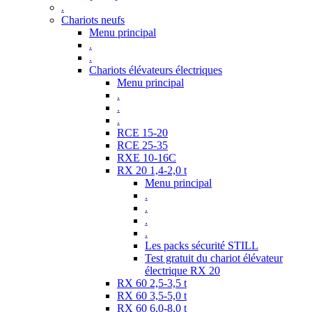
.
Chariots neufs
Menu principal
.
.
Chariots élévateurs électriques
Menu principal
.
.
.
RCE 15-20
RCE 25-35
RXE 10-16C
RX 20 1,4-2,0 t
Menu principal
.
.
.
.
Les packs sécurité STILL
Test gratuit du chariot élévateur
électrique RX 20
RX 60 2,5-3,5 t
RX 60 3,5-5,0 t
RX 60 6,0-8,0 t