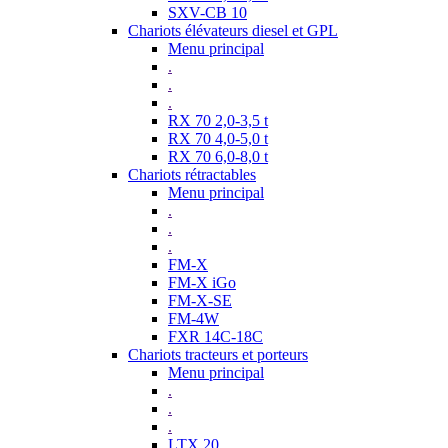
SXV-CB 10
Chariots élévateurs diesel et GPL
Menu principal
.
.
.
RX 70 2,0-3,5 t
RX 70 4,0-5,0 t
RX 70 6,0-8,0 t
Chariots rétractables
Menu principal
.
.
.
FM-X
FM-X iGo
FM-X-SE
FM-4W
FXR 14C-18C
Chariots tracteurs et porteurs
Menu principal
.
.
.
LTX 20