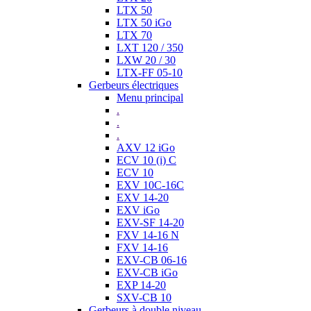
LTX 50
LTX 50 iGo
LTX 70
LXT 120 / 350
LXW 20 / 30
LTX-FF 05-10
Gerbeurs électriques
Menu principal
.
.
.
AXV 12 iGo
ECV 10 (i) C
ECV 10
EXV 10C-16C
EXV 14-20
EXV iGo
EXV-SF 14-20
FXV 14-16 N
FXV 14-16
EXV-CB 06-16
EXV-CB iGo
EXP 14-20
SXV-CB 10
Gerbeurs à double niveau