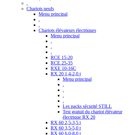
.
Chariots neufs
Menu principal
.
.
Chariots élévateurs électriques
Menu principal
.
.
.
RCE 15-20
RCE 25-35
RXE 10-16C
RX 20 1,4-2,0 t
Menu principal
.
.
.
.
Les packs sécurité STILL
Test gratuit du chariot élévateur
électrique RX 20
RX 60 2,5-3,5 t
RX 60 3,5-5,0 t
RX 60 6,0-8,0 t