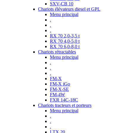
SXV-CB 10
Chariots élévateurs diesel et GPL
Menu principal
.
.
.
RX 70 2,0-3,5 t
RX 70 4,0-5,0 t
RX 70 6,0-8,0 t
Chariots rétractables
Menu principal
.
.
.
FM-X
FM-X iGo
FM-X-SE
FM-4W
FXR 14C-18C
Chariots tracteurs et porteurs
Menu principal
.
.
.
LTX 20