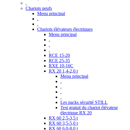
.
Chariots neufs
Menu principal
.
.
Chariots élévateurs électriques
Menu principal
.
.
.
RCE 15-20
RCE 25-35
RXE 10-16C
RX 20 1,4-2,0 t
Menu principal
.
.
.
.
Les packs sécurité STILL
Test gratuit du chariot élévateur
électrique RX 20
RX 60 2,5-3,5 t
RX 60 3,5-5,0 t
RX 60 6,0-8,0 t