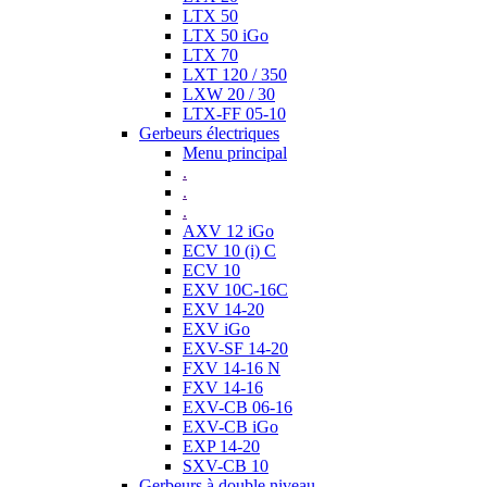
LTX 50
LTX 50 iGo
LTX 70
LXT 120 / 350
LXW 20 / 30
LTX-FF 05-10
Gerbeurs électriques
Menu principal
.
.
.
AXV 12 iGo
ECV 10 (i) C
ECV 10
EXV 10C-16C
EXV 14-20
EXV iGo
EXV-SF 14-20
FXV 14-16 N
FXV 14-16
EXV-CB 06-16
EXV-CB iGo
EXP 14-20
SXV-CB 10
Gerbeurs à double niveau