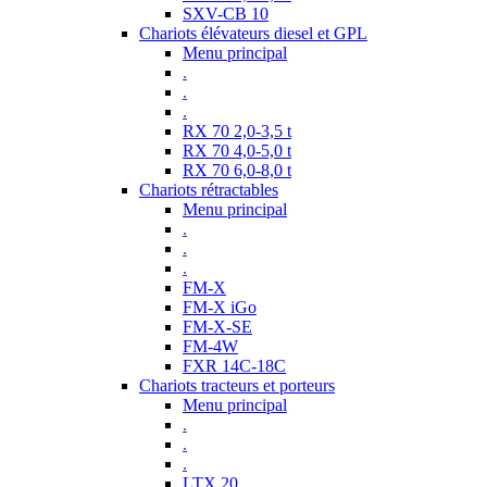
SXV-CB 10
Chariots élévateurs diesel et GPL
Menu principal
.
.
.
RX 70 2,0-3,5 t
RX 70 4,0-5,0 t
RX 70 6,0-8,0 t
Chariots rétractables
Menu principal
.
.
.
FM-X
FM-X iGo
FM-X-SE
FM-4W
FXR 14C-18C
Chariots tracteurs et porteurs
Menu principal
.
.
.
LTX 20