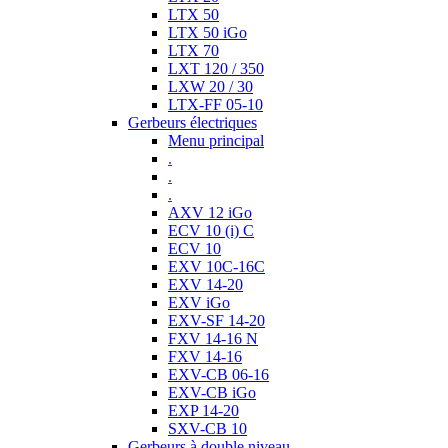
LTX 50
LTX 50 iGo
LTX 70
LXT 120 / 350
LXW 20 / 30
LTX-FF 05-10
Gerbeurs électriques
Menu principal
.
.
.
AXV 12 iGo
ECV 10 (i) C
ECV 10
EXV 10C-16C
EXV 14-20
EXV iGo
EXV-SF 14-20
FXV 14-16 N
FXV 14-16
EXV-CB 06-16
EXV-CB iGo
EXP 14-20
SXV-CB 10
Gerbeurs à double niveau