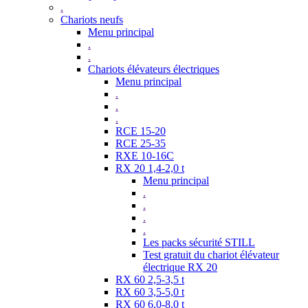
.
Chariots neufs
Menu principal
.
.
Chariots élévateurs électriques
Menu principal
.
.
.
RCE 15-20
RCE 25-35
RXE 10-16C
RX 20 1,4-2,0 t
Menu principal
.
.
.
.
Les packs sécurité STILL
Test gratuit du chariot élévateur
électrique RX 20
RX 60 2,5-3,5 t
RX 60 3,5-5,0 t
RX 60 6,0-8,0 t