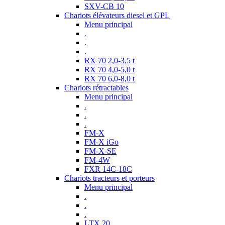
SXV-CB 10
Chariots élévateurs diesel et GPL
Menu principal
.
.
.
RX 70 2,0-3,5 t
RX 70 4,0-5,0 t
RX 70 6,0-8,0 t
Chariots rétractables
Menu principal
.
.
.
FM-X
FM-X iGo
FM-X-SE
FM-4W
FXR 14C-18C
Chariots tracteurs et porteurs
Menu principal
.
.
.
LTX 20