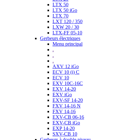
LTX 50
LTX 50 iGo
LTX 70
LXT 120 / 350
LXW 20 / 30
LTX-FF 05-10
Gerbeurs électriques
Menu principal
.
.
.
AXV 12 iGo
ECV 10 (i) C
ECV 10
EXV 10C-16C
EXV 14-20
EXV iGo
EXV-SF 14-20
FXV 14-16 N
FXV 14-16
EXV-CB 06-16
EXV-CB iGo
EXP 14-20
SXV-CB 10
Gerbeurs à double niveau