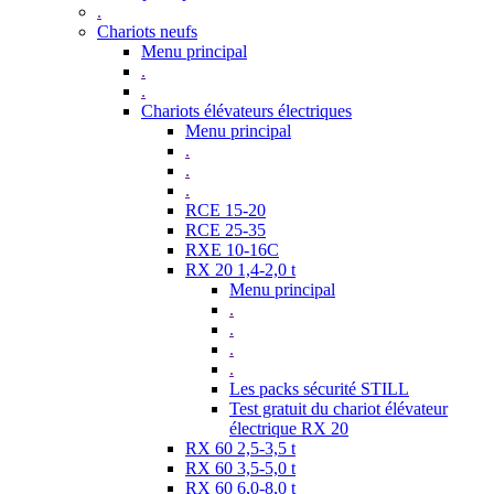
.
Chariots neufs
Menu principal
.
.
Chariots élévateurs électriques
Menu principal
.
.
.
RCE 15-20
RCE 25-35
RXE 10-16C
RX 20 1,4-2,0 t
Menu principal
.
.
.
.
Les packs sécurité STILL
Test gratuit du chariot élévateur
électrique RX 20
RX 60 2,5-3,5 t
RX 60 3,5-5,0 t
RX 60 6,0-8,0 t