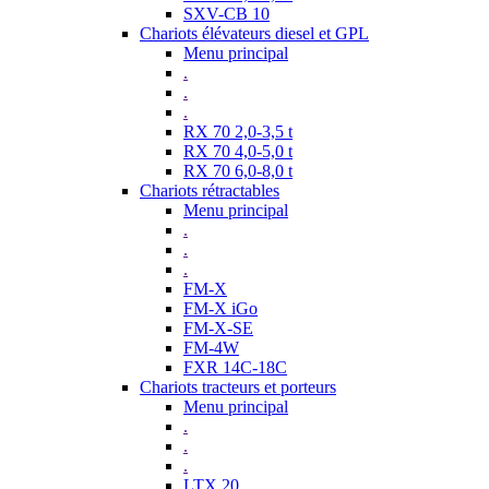
SXV-CB 10
Chariots élévateurs diesel et GPL
Menu principal
.
.
.
RX 70 2,0-3,5 t
RX 70 4,0-5,0 t
RX 70 6,0-8,0 t
Chariots rétractables
Menu principal
.
.
.
FM-X
FM-X iGo
FM-X-SE
FM-4W
FXR 14C-18C
Chariots tracteurs et porteurs
Menu principal
.
.
.
LTX 20