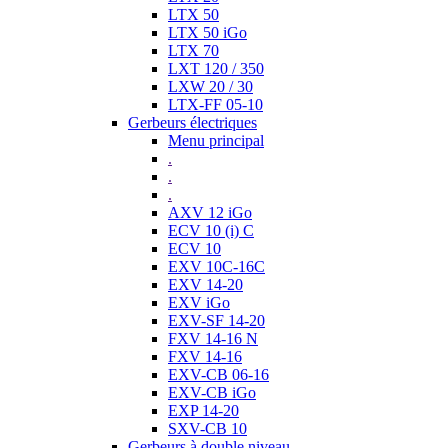
LTX 50
LTX 50 iGo
LTX 70
LXT 120 / 350
LXW 20 / 30
LTX-FF 05-10
Gerbeurs électriques
Menu principal
.
.
.
AXV 12 iGo
ECV 10 (i) C
ECV 10
EXV 10C-16C
EXV 14-20
EXV iGo
EXV-SF 14-20
FXV 14-16 N
FXV 14-16
EXV-CB 06-16
EXV-CB iGo
EXP 14-20
SXV-CB 10
Gerbeurs à double niveau