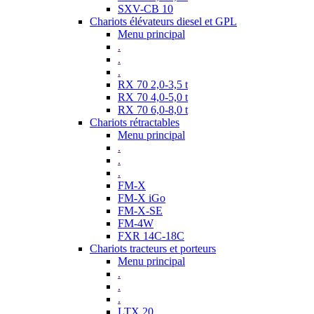
SXV-CB 10
Chariots élévateurs diesel et GPL
Menu principal
.
.
.
RX 70 2,0-3,5 t
RX 70 4,0-5,0 t
RX 70 6,0-8,0 t
Chariots rétractables
Menu principal
.
.
.
FM-X
FM-X iGo
FM-X-SE
FM-4W
FXR 14C-18C
Chariots tracteurs et porteurs
Menu principal
.
.
.
LTX 20