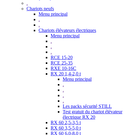
.
Chariots neufs
Menu principal
.
.
Chariots élévateurs électriques
Menu principal
.
.
.
RCE 15-20
RCE 25-35
RXE 10-16C
RX 20 1,4-2,0 t
Menu principal
.
.
.
.
Les packs sécurité STILL
Test gratuit du chariot élévateur
électrique RX 20
RX 60 2,5-3,5 t
RX 60 3,5-5,0 t
RX 60 6,0-8,0 t