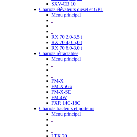
SXV-CB 10
Chariots élévateurs diesel et GPL
Menu principal
.
.
.
RX 70 2,0-3,5 t
RX 70 4,0-5,0 t
RX 70 6,0-8,0 t
Chariots rétractables
Menu principal
.
.
.
FM-X
FM-X iGo
FM-X-SE
FM-4W
FXR 14C-18C
Chariots tracteurs et porteurs
Menu principal
.
.
.
LTX 20