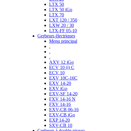
LTX 50
LTX 50 iGo
LTX 70
LXT 120 / 350
LXW 20 / 30
LTX-FF 05-10
Gerbeurs électriques
Menu principal
.
.
.
AXV 12 iGo
ECV 10 (i) C
ECV 10
EXV 10C-16C
EXV 14-20
EXV iGo
EXV-SF 14-20
FXV 14-16 N
FXV 14-16
EXV-CB 06-16
EXV-CB iGo
EXP 14-20
SXV-CB 10
Gerbeurs à double niveau