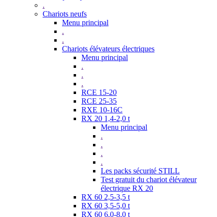
.
Chariots neufs
Menu principal
.
.
Chariots élévateurs électriques
Menu principal
.
.
.
RCE 15-20
RCE 25-35
RXE 10-16C
RX 20 1,4-2,0 t
Menu principal
.
.
.
.
Les packs sécurité STILL
Test gratuit du chariot élévateur
électrique RX 20
RX 60 2,5-3,5 t
RX 60 3,5-5,0 t
RX 60 6,0-8,0 t