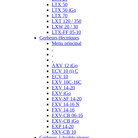
LTX 50
LTX 50 iGo
LTX 70
LXT 120 / 350
LXW 20 / 30
LTX-FF 05-10
Gerbeurs électriques
Menu principal
.
.
.
AXV 12 iGo
ECV 10 (i) C
ECV 10
EXV 10C-16C
EXV 14-20
EXV iGo
EXV-SF 14-20
FXV 14-16 N
FXV 14-16
EXV-CB 06-16
EXV-CB iGo
EXP 14-20
SXV-CB 10
Gerbeurs à double niveau