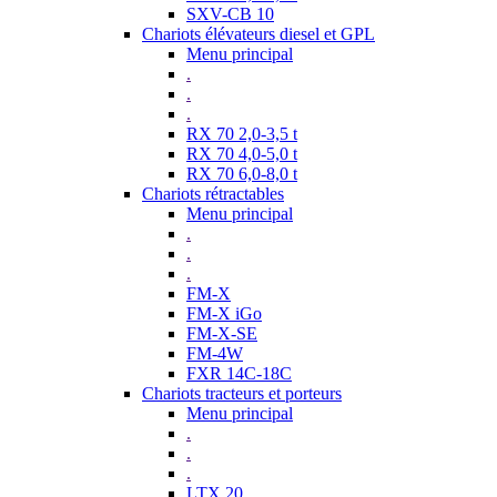
SXV-CB 10
Chariots élévateurs diesel et GPL
Menu principal
.
.
.
RX 70 2,0-3,5 t
RX 70 4,0-5,0 t
RX 70 6,0-8,0 t
Chariots rétractables
Menu principal
.
.
.
FM-X
FM-X iGo
FM-X-SE
FM-4W
FXR 14C-18C
Chariots tracteurs et porteurs
Menu principal
.
.
.
LTX 20