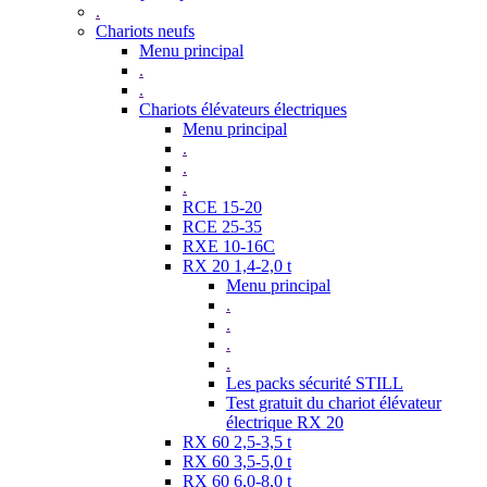
.
Chariots neufs
Menu principal
.
.
Chariots élévateurs électriques
Menu principal
.
.
.
RCE 15-20
RCE 25-35
RXE 10-16C
RX 20 1,4-2,0 t
Menu principal
.
.
.
.
Les packs sécurité STILL
Test gratuit du chariot élévateur
électrique RX 20
RX 60 2,5-3,5 t
RX 60 3,5-5,0 t
RX 60 6,0-8,0 t