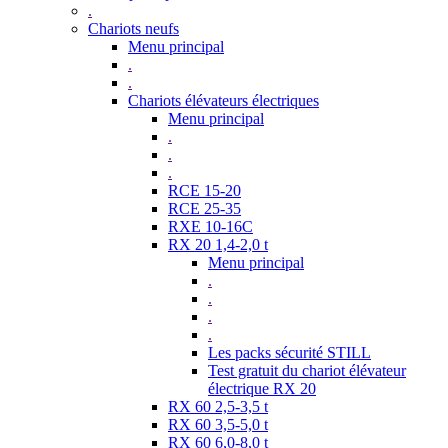
.
Chariots neufs
Menu principal
.
.
Chariots élévateurs électriques
Menu principal
.
.
.
RCE 15-20
RCE 25-35
RXE 10-16C
RX 20 1,4-2,0 t
Menu principal
.
.
.
.
Les packs sécurité STILL
Test gratuit du chariot élévateur
électrique RX 20
RX 60 2,5-3,5 t
RX 60 3,5-5,0 t
RX 60 6,0-8,0 t