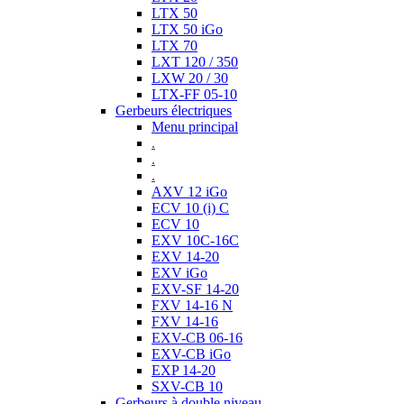
LTX 50
LTX 50 iGo
LTX 70
LXT 120 / 350
LXW 20 / 30
LTX-FF 05-10
Gerbeurs électriques
Menu principal
.
.
.
AXV 12 iGo
ECV 10 (i) C
ECV 10
EXV 10C-16C
EXV 14-20
EXV iGo
EXV-SF 14-20
FXV 14-16 N
FXV 14-16
EXV-CB 06-16
EXV-CB iGo
EXP 14-20
SXV-CB 10
Gerbeurs à double niveau