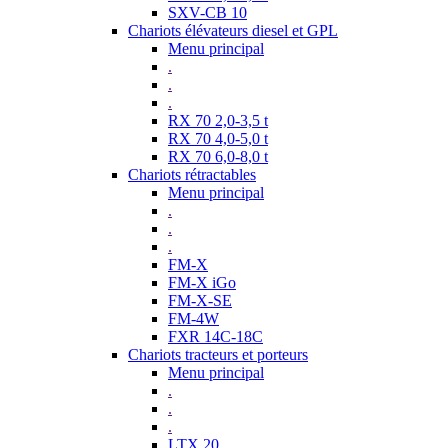
SXV-CB 10
Chariots élévateurs diesel et GPL
Menu principal
.
.
.
RX 70 2,0-3,5 t
RX 70 4,0-5,0 t
RX 70 6,0-8,0 t
Chariots rétractables
Menu principal
.
.
.
FM-X
FM-X iGo
FM-X-SE
FM-4W
FXR 14C-18C
Chariots tracteurs et porteurs
Menu principal
.
.
.
LTX 20