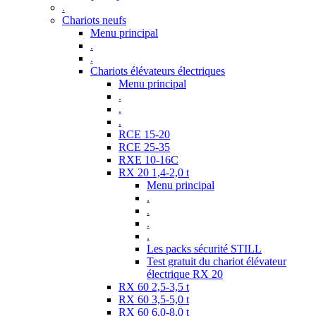
.
Chariots neufs
Menu principal
.
.
Chariots élévateurs électriques
Menu principal
.
.
.
RCE 15-20
RCE 25-35
RXE 10-16C
RX 20 1,4-2,0 t
Menu principal
.
.
.
.
Les packs sécurité STILL
Test gratuit du chariot élévateur
électrique RX 20
RX 60 2,5-3,5 t
RX 60 3,5-5,0 t
RX 60 6,0-8,0 t