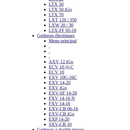
LTX 50
LTX 50 iGo
LTX 70
LXT 120 / 350
LXW 20 / 30
LTX-FF 05-10
Gerbeurs électriques
Menu principal
.
.
.
AXV 12 iGo
ECV 10 (i) C
ECV 10
EXV 10C-16C
EXV 14-20
EXV iGo
EXV-SF 14-20
FXV 14-16 N
FXV 14-16
EXV-CB 06-16
EXV-CB iGo
EXP 14-20
SXV-CB 10
Gerbeurs à double niveau