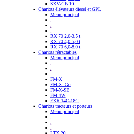
SXV-CB 10
Chariots élévateurs diesel et GPL
Menu principal
.
.
.
RX 70 2,0-3,5 t
RX 70 4,0-5,0 t
RX 70 6,0-8,0 t
Chariots rétractables
Menu principal
.
.
.
FM-X
FM-X iGo
FM-X-SE
FM-4W
FXR 14C-18C
Chariots tracteurs et porteurs
Menu principal
.
.
.
LTX 20