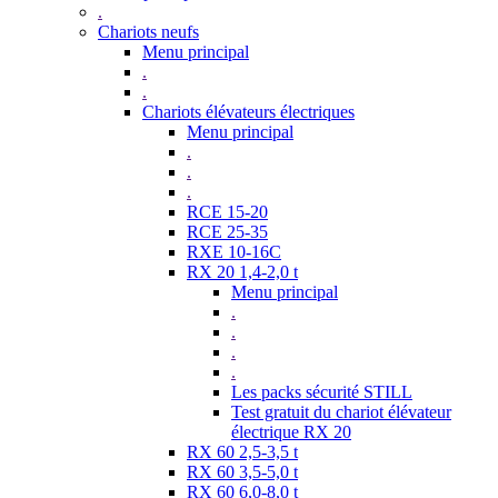
.
Chariots neufs
Menu principal
.
.
Chariots élévateurs électriques
Menu principal
.
.
.
RCE 15-20
RCE 25-35
RXE 10-16C
RX 20 1,4-2,0 t
Menu principal
.
.
.
.
Les packs sécurité STILL
Test gratuit du chariot élévateur
électrique RX 20
RX 60 2,5-3,5 t
RX 60 3,5-5,0 t
RX 60 6,0-8,0 t