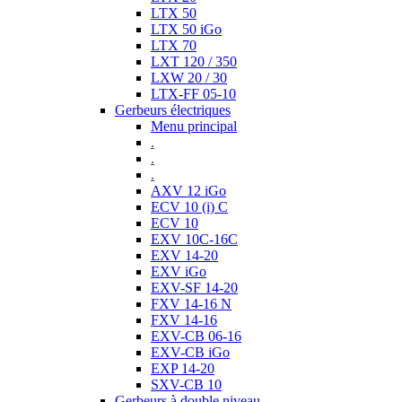
LTX 50
LTX 50 iGo
LTX 70
LXT 120 / 350
LXW 20 / 30
LTX-FF 05-10
Gerbeurs électriques
Menu principal
.
.
.
AXV 12 iGo
ECV 10 (i) C
ECV 10
EXV 10C-16C
EXV 14-20
EXV iGo
EXV-SF 14-20
FXV 14-16 N
FXV 14-16
EXV-CB 06-16
EXV-CB iGo
EXP 14-20
SXV-CB 10
Gerbeurs à double niveau