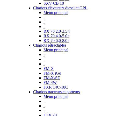
SXV-CB 10
Chariots élévateurs diesel et GPL
Menu principal
.
.
.
RX 70 2,0-3,5 t
RX 70 4,0-5,0 t
RX 70 6,0-8,0 t
Chariots rétractables
Menu principal
.
.
.
FM-X
FM-X iGo
FM-X-SE
FM-4W
FXR 14C-18C
Chariots tracteurs et porteurs
Menu principal
.
.
.
LTX 20